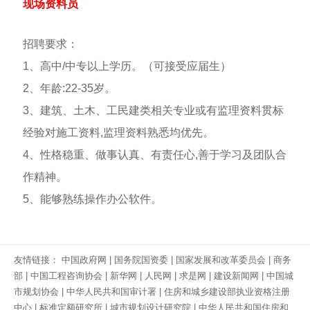
现场资料员
招聘要求：
1、高中/中专以上学历。（可接受应届生）
2、年龄:22-35岁。
3、建筑、土木、工民建类相关专业或有监理资料贯标
经验对施工资料,监理资料熟悉均优先。
4、性格稳重、做事认真、有责任心,善于学习及团队合
作精神。
5、能够熟练操作办公软件。
友情链接：
中国政府网
|
国务院国资委
|
国家发展和改革委员会
|
商务
部
|
中国工程咨询协会
|
新华网
|
人民网
|
求是网
|
建设新闻网
|
中国城
市规划协会
|
中华人民共和国审计署
|
住房和城乡建设部执业资格注册
中心
|
标准定额研究所
|
城市规划设计研究院
|
中华人民共和国住房和