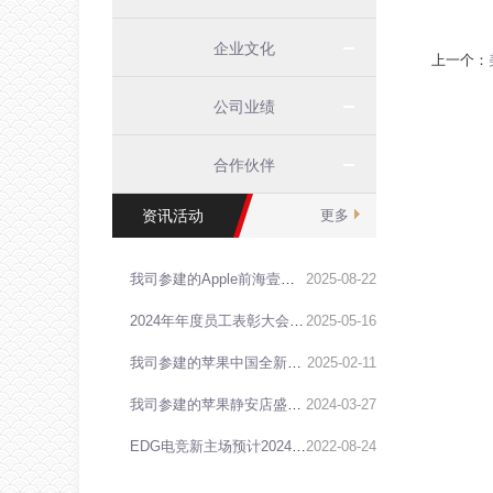
企业文化
上一个：
公司业绩
合作伙伴
资讯活动
更多
我司参建的Apple前海壹方城零售店，正式开业！
2025
-
08
-
22
2024年年度员工表彰大会于近期在我司会议室盛大召开
2025
-
05
-
16
我司参建的苹果中国全新零售店，正式开业！
2025
-
02
-
11
我司参建的苹果静安店盛大开幕
2024
-
03
-
27
EDG电竞新主场预计2024年初竣工，独家探访看这里！
2022
-
08
-
24