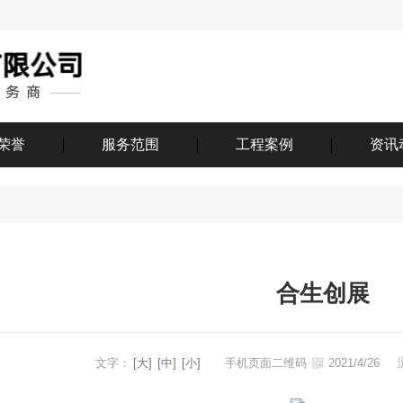
荣誉
服务范围
工程案例
资讯
合生创展
文字：
[大]
[中]
[小]
手机页面二维码
2021/4/26